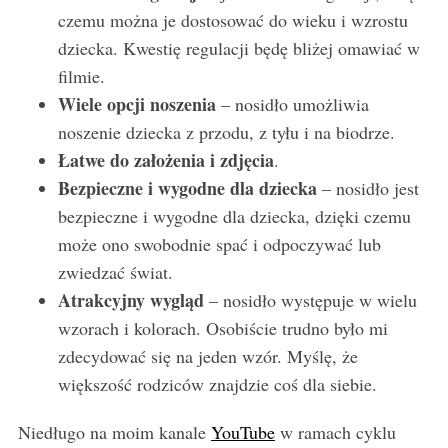
czemu można je dostosować do wieku i wzrostu
dziecka. Kwestię regulacji będę bliżej omawiać w
filmie.
Wiele opcji noszenia
– nosidło umożliwia
noszenie dziecka z przodu, z tyłu i na biodrze.
Łatwe do założenia i zdjęcia
.
Bezpieczne i wygodne dla dziecka
– nosidło jest
bezpieczne i wygodne dla dziecka, dzięki czemu
S
e
może ono swobodnie spać i odpoczywać lub
a
zwiedzać świat.
r
Atrakcyjny wygląd
– nosidło występuje w wielu
c
wzorach i kolorach. Osobiście trudno było mi
h
f
zdecydować się na jeden wzór. Myślę, że
o
większość rodziców znajdzie coś dla siebie.
r
:
Niedługo na moim kanale
YouTube
w ramach cyklu