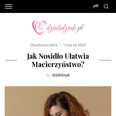
Chustonoszenie
1 marca 2023
Jak Nosidło Ułatwia
Macierzyństwo?
by
dziubdziak