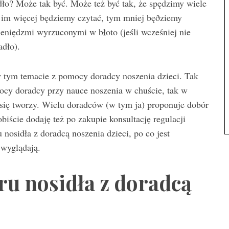
dło? Może tak być. Może też być tak, że spędzimy wiele
a im więcej będziemy czytać, tym mniej bęðziemy
ieniędzmi wyrzuconymi w błoto (jeśli wcześniej nie
adło).
w tym temacie z pomocy doradcy noszenia dzieci. Tak
mocy doradcy przy nauce noszenia w chuście, tak w
 się tworzy. Wielu doradców (w tym ja) proponuje dobór
biście dodaję też po zakupie konsultację regulacji
 nosidła z doradcą noszenia dzieci, po co jest
a wyglądają.
oru nosidła z doradcą