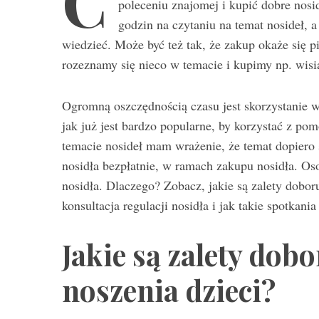
C
poleceniu znajomej i kupić dobre nosi
godzin na czytaniu na temat nosideł, 
wiedzieć. Może być też tak, że zakup okaże się p
rozeznamy się nieco w temacie i kupimy np. wisi
S
e
a
Ogromną oszczędnością czasu jest skorzystanie 
r
jak już jest bardzo popularne, by korzystać z po
c
temacie nosideł mam wrażenie, że temat dopiero
h
nosidła bezpłatnie, w ramach zakupu nosidła. Oso
f
o
nosidła. Dlaczego? Zobacz, jakie są zalety doboru
r
konsultacja regulacji nosidła i jak takie spotkani
:
Jakie są zalety dob
noszenia dzieci?