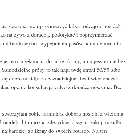
tać stacjonarnie i przymierzyć kilka rodzajów nosideł.
o na żywo z doradcą, podotykać i poprzymierzać
asami biodrowymi, wypełnienia pasów naramiennych itd.
 jestem przekonana do takiej formy, a na pewno nie bez
. Samodzielne próby to tak naprawdę strzał 50/50 albo
się dobre nosidło za beznadziejne. Jeśli więc chcesz
ać opcji z konsultacją video z doradcą noszenia. Bez
ie stworzyłam sobie formularz doboru nosidła z wieloma
-3 modeli. I tu można zdecydować się na zakup nosidła
 najbardziej zbliżony do swoich potrzeb. Na ten