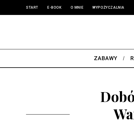
START
E-BOOK
O MNIE
WYPOŻYCZALNIA
ZABAWY
R
Dobó
War