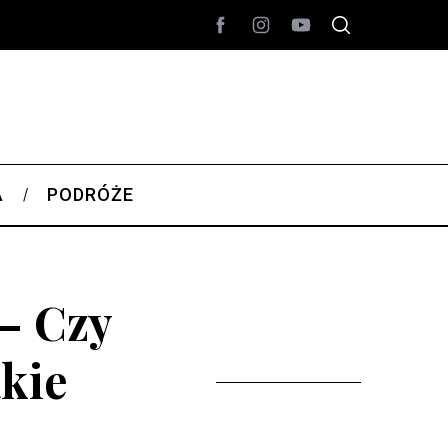
A
PODRÓŻE
– Czy
akie