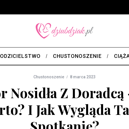
ODZICIELSTWO
CHUSTONOSZENIE
CIĄŻ
Chustonoszenie
8 marca 2023
r Nosidła Z Doradcą 
to? I Jak Wygląda T
Spotkanie?