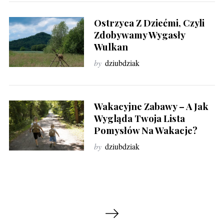
Ostrzyca Z Dziećmi, Czyli
Zdobywamy Wygasły
Wulkan
by
dziubdziak
Wakacyjne Zabawy – A Jak
Wygląda Twoja Lista
Pomysłów Na Wakacje?
by
dziubdziak
N
S
e
a