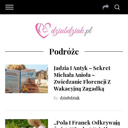
Podróże
Jadzia I Antyk – Sekret
Michała Anioła –
Zwiedzanie Florencji Z
Wakacyjną Zagadką
by
dziubdziak
„Pola I Franek Odkrywają