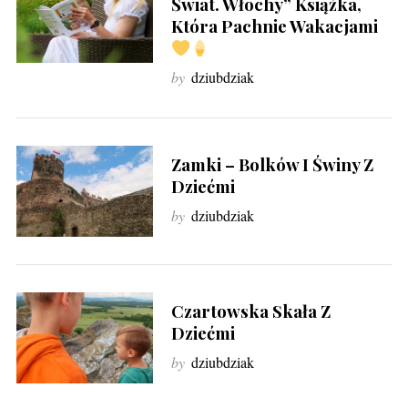
Świat. Włochy” Książka,
Która Pachnie Wakacjami
by
dziubdziak
Zamki – Bolków I Świny Z
Dziećmi
by
dziubdziak
Czartowska Skała Z
Dziećmi
by
dziubdziak