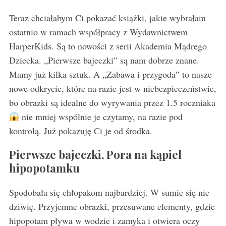
Teraz chciałabym Ci pokazać książki, jakie wybrałam
ostatnio w ramach współpracy z Wydawnictwem
HarperKids. Są to nowości z serii Akademia Mądrego
Dziecka. „Pierwsze bajeczki” są nam dobrze znane.
Mamy już kilka sztuk. A „Zabawa i przygoda” to nasze
nowe odkrycie, które na razie jest w niebezpieczeństwie,
bo obrazki są idealne do wyrywania przez 1.5 roczniaka
nie mniej wspólnie je czytamy, na razie pod
kontrolą. Już pokazuję Ci je od środka.
S
e
Pierwsze bajeczki, Pora na kąpiel
a
hipopotamku
r
c
Spodobała się chłopakom najbardziej. W sumie się nie
h
dziwię. Przyjemne obrazki, przesuwane elementy, gdzie
f
o
hipopotam pływa w wodzie i zamyka i otwiera oczy