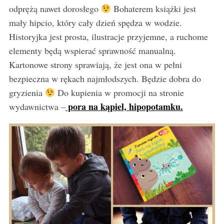
r
odprężą nawet dorosłego
Bohaterem książki jest
:
mały hipcio, który cały dzień spędza w wodzie.
Historyjka jest prosta, ilustracje przyjemne, a ruchome
elementy będą wspierać sprawność manualną.
Kartonowe strony sprawiają, że jest ona w pełni
bezpieczna w rękach najmłodszych. Będzie dobra do
gryzienia
Do kupienia w promocji na stronie
pora na kąpiel, hipopotamku.
wydawnictwa –