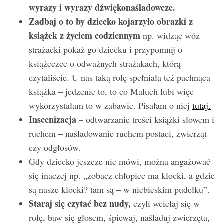
wyrazy i wyrazy dźwiękonaśladowcze.
Zadbaj o to by dziecko kojarzyło obrazki z
książek z życiem codziennym
np. widząc wóz
strażacki pokaż go dziecku i przypomnij o
książeczce o odważnych strażakach, którą
czytaliście. U nas taką rolę spełniała też pachnąca
książka – jedzenie to, to co Maluch lubi więc
wykorzystałam to w zabawie. Pisałam o niej
tutaj.
Inscenizacja
– odtwarzanie treści książki słowem i
ruchem – naśladowanie ruchem postaci, zwierząt
czy odgłosów.
Gdy dziecko jeszcze nie mówi, można angażować
się inaczej np. „zobacz chłopiec ma klocki, a gdzie
są nasze klocki? tam są – w niebieskim pudełku”.
Staraj się czytać bez nudy,
czyli wcielaj się w
rolę, baw się głosem, śpiewaj, naśladuj zwierzęta,