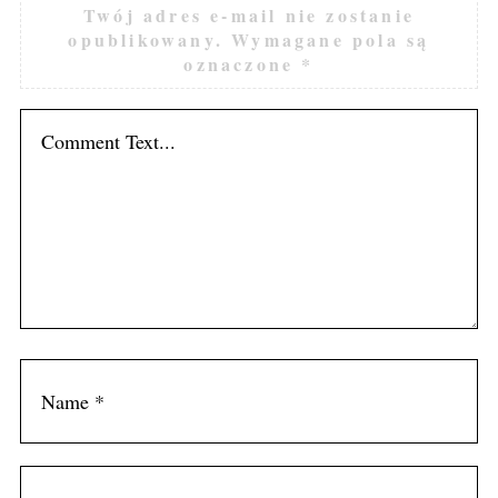
Twój adres e-mail nie zostanie
opublikowany.
Wymagane pola są
oznaczone
*