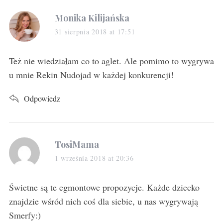
s
Monika Kilijańska
a
31 sierpnia 2018 at 17:51
y
s
Też nie wiedziałam co to aglet. Ale pomimo to wygrywa
:
u mnie Rekin Nudojad w każdej konkurencji!
Odpowiedz
s
TosiMama
a
1 września 2018 at 20:36
y
s
Świetne są te egmontowe propozycje. Każde dziecko
:
znajdzie wśród nich coś dla siebie, u nas wygrywają
Smerfy:)