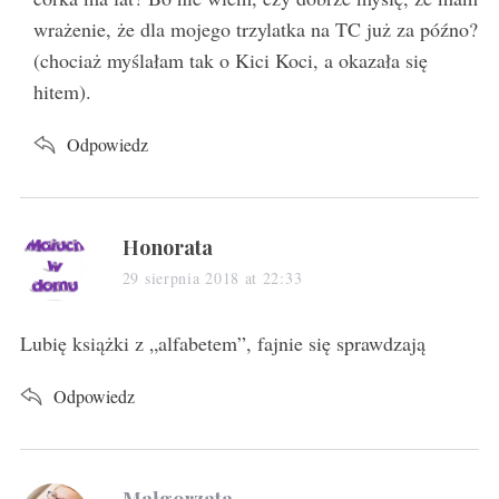
wrażenie, że dla mojego trzylatka na TC już za późno?
(chociaż myślałam tak o Kici Koci, a okazała się
hitem).
Odpowiedz
s
Honorata
a
29 sierpnia 2018 at 22:33
y
s
Lubię książki z „alfabetem”, fajnie się sprawdzają
:
Odpowiedz
s
Małgorzata