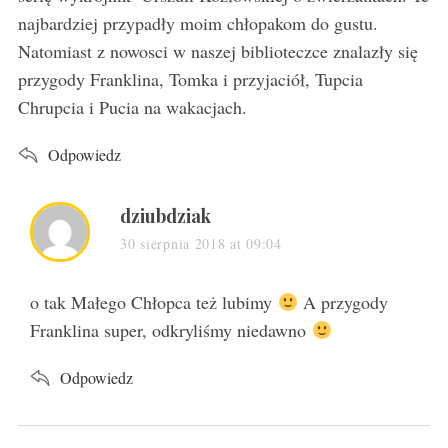
najbardziej przypadły moim chłopakom do gustu.
Natomiast z nowosci w naszej biblioteczce znalazły się
przygody Franklina, Tomka i przyjaciół, Tupcia
Chrupcia i Pucia na wakacjach.
Odpowiedz
s
dziubdziak
a
30 sierpnia 2018 at 09:04
y
s
o tak Małego Chłopca też lubimy
A przygody
:
Franklina super, odkryliśmy niedawno
Odpowiedz