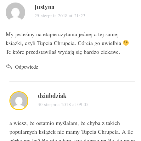
s
Justyna
a
29 sierpnia 2018 at 21:23
y
s
My jesteśmy na etapie czytania jednej a tej samej
:
książki, czyli Tupcia Chrupcia. Córcia go uwielbia
Te które przedstawiłaś wydają się bardzo ciekawe.
Odpowiedz
s
dziubdziak
a
30 sierpnia 2018 at 09:05
y
s
a wiesz, że ostatnio myślałam, że chyba z takich
:
popularnych książek nie mamy Tupcia Chrupcia. A ile
córka ma lat? Bo nie wiem, czy dobrze myślę, że mam