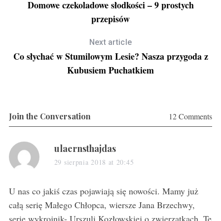
Domowe czekoladowe słodkości – 9 prostych
przepisów
Next article
Co słychać w Stumilowym Lesie? Nasza przygoda z
Kubusiem Puchatkiem
Join the Conversation
12 Comments
s
ulaernsthajdas
a
29 sierpnia 2018 at 20:45
y
s
U nas co jakiś czas pojawiają się nowości. Mamy już
:
całą serię Małego Chłopca, wiersze Jana Brzechwy,
serię wykrojnik- Urszuli Kozłowskiej o zwierzatkach. Te