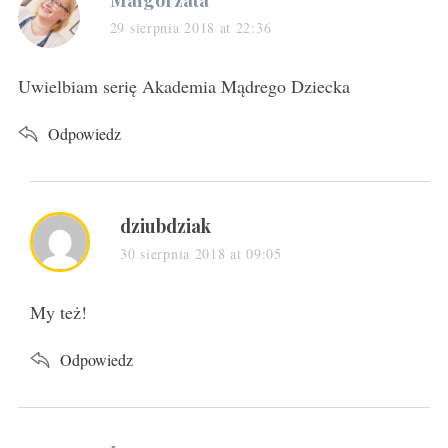
a
29 sierpnia 2018 at 22:36
y
s
Uwielbiam serię Akademia Mądrego Dziecka
:
Odpowiedz
s
dziubdziak
a
30 sierpnia 2018 at 09:05
y
s
My też!
:
Odpowiedz