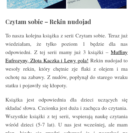
Czytam sobie – Rekin nudojad
To nasza kolejna książka z serii Czytam sobie. Teraz już
wiedziałam, że tylko poziom 1 będzie dla nas
odpowiedni. Z tej serii mamy już 3 książki –
Muffiny
Eufrozyny, Złota Kaczka i Lewy gola!
Rekin nudojad to
wesoły rekin, który chętnie zje flaki z olejem i ma
ochotę na zabawy. Z nudów, popłynął do starego wraku
statku i pojawiły się kłopoty.
Książka jest odpowiednia dla dzieci uczących się
składać słowa. Czcionka jest duża i zachęca do czytania.
Wszystkie książki z tej serii, wspierają naukę czytania
wśród dzieci (5-7 lat). U nas jest wcześniej, ale mam
plan, kiedy się znudzi schować ją i poczekać na