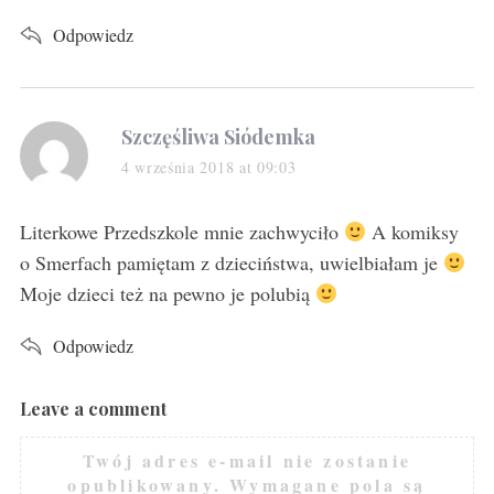
Odpowiedz
s
Szczęśliwa Siódemka
a
4 września 2018 at 09:03
y
s
Literkowe Przedszkole mnie zachwyciło
A komiksy
:
o Smerfach pamiętam z dzieciństwa, uwielbiałam je
Moje dzieci też na pewno je polubią
Odpowiedz
Leave a comment
L
e
Twój adres e-mail nie zostanie
a
opublikowany.
Wymagane pola są