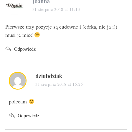
s
Joanna
a
31 sierpnia 2018 at 11:13
y
s
Pierwsze trzy pozycje są cudowne i (córka, nie ja ;))
:
musi je mieć
Odpowiedz
s
dziubdziak
a
31 sierpnia 2018 at 15:25
y
s
polecam
:
Odpowiedz