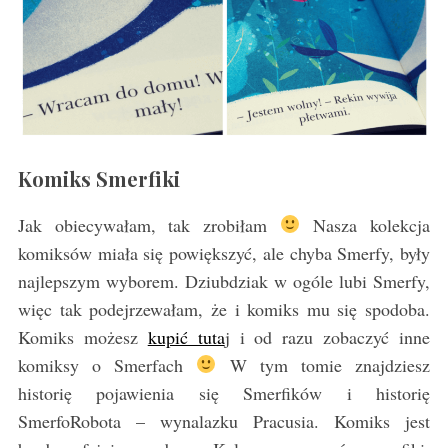
a
r
c
h
f
o
r
:
Komiks Smerfiki
Jak obiecywałam, tak zrobiłam
Nasza kolekcja
komiksów miała się powiększyć, ale chyba Smerfy, były
najlepszym wyborem. Dziubdziak w ogóle lubi Smerfy,
więc tak podejrzewałam, że i komiks mu się spodoba.
Komiks możesz
kupić tuta
j i od razu zobaczyć inne
komiksy o Smerfach
W tym tomie znajdziesz
historię pojawienia się Smerfików i historię
SmerfoRobota – wynalazku Pracusia. Komiks jest