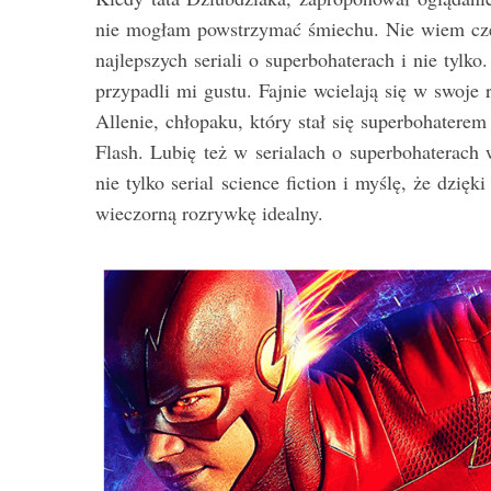
nie mogłam powstrzymać śmiechu. Nie wiem czem
najlepszych seriali o superbohaterach i nie tylk
przypadli mi gustu. Fajnie wcielają się w swoje
S
Allenie, chłopaku, który stał się superbohater
e
Flash. Lubię też w serialach o superbohaterach w
a
nie tylko serial science fiction i myślę, że dzię
r
c
wieczorną rozrywkę idealny.
h
f
o
r
: