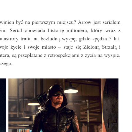
owinien być na pierwszym miejscu? Arrow jest serialem
m. Serial opowiada historię milionera, który wraz z
tastrofy trafia na bezludną wyspę, gdzie spędza 5 lat.
oje życie i swoje miasto – staje się Zieloną Strzałą i
era, są przeplatane z retrospekcjami z życia na wyspie.
czego.