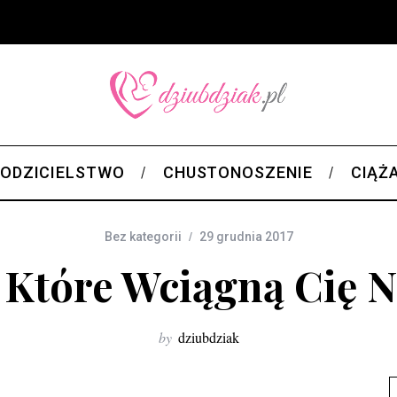
ODZICIELSTWO
CHUSTONOSZENIE
CIĄŻ
Bez kategorii
29 grudnia 2017
, Które Wciągną Cię 
by
dziubdziak