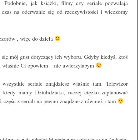
Podobnie, jak książki, filmy czy seriale pozwalają
z czas na oderwanie się od rzeczywistości i wieczorny
czorów , więc do dzieła
ł się mój gust dotyczący ich wyboru. Gdyby kiedyś, ktoś
ych właśnie Ci opowiem – nie uwierzyłabym
 wszystkie seriale znajdziesz właśnie tam. Telewizor
, kiedy mamy Dziubdziaka, raczej ciężko zaplanować
aż część z seriali na pewno znajdziesz również i tam
 filmu o najszybciej biegającym człowieku na świecie,