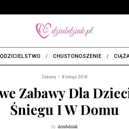
ODZICIELSTWO
CHUSTONOSZENIE
CIĄŻ
Zabawy
8 lutego 2018
we Zabawy Dla Dzieci
Śniegu I W Domu
by
dziubdziak