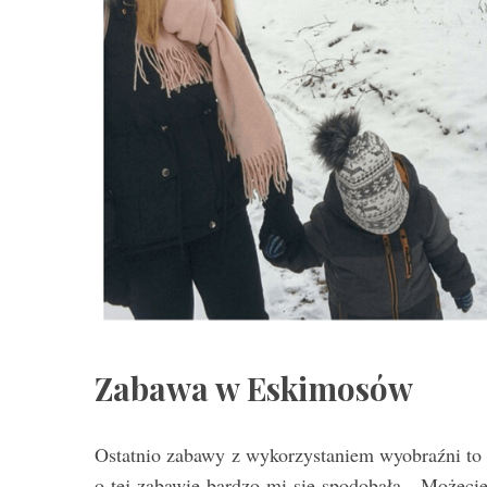
Zabawa w Eskimosów
Ostatnio zabawy z wykorzystaniem wyobraźni to
o tej zabawie bardzo mi się spodobała. Możeci