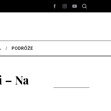
A
PODRÓŻE
 – Na