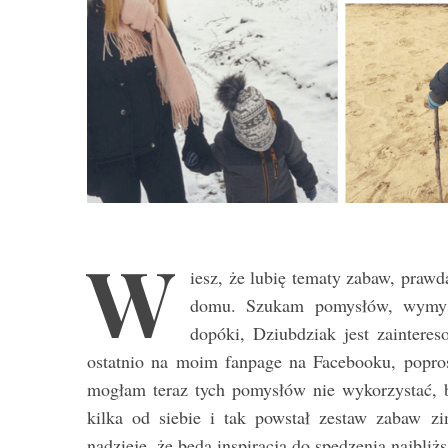
W
iesz, że lubię tematy zabaw, praw
domu. Szukam pomysłów, wymyśla
dopóki, Dziubdziak jest zaintere
ostatnio na moim fanpage na Facebooku, popr
mogłam teraz tych pomysłów nie wykorzystać, b
kilka od siebie i tak powstał zestaw zabaw 
nadzieję, że będą inspiracją do spędzenia najbl