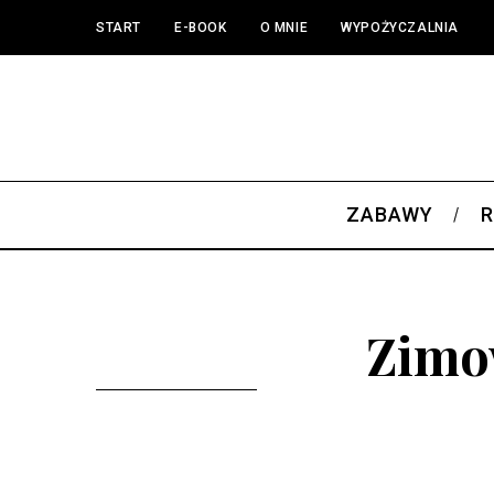
START
E-BOOK
O MNIE
WYPOŻYCZALNIA
ZABAWY
R
Zimo