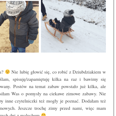
da?
Nie lubię głowić się, co robić z Dziubdziakiem w
m, spisuję/zapamiętuję kilka na raz i bawimy się
sowany. Postów na temat zabaw powstało już kilka, ale
osiłam Was o pomysły na ciekawe zimowe zabawy. Nie
y inne czytelniczki też mogły je poznać. Dodałam też
zimowych. Jeszcze trochę zimy przed nami, więc mam
iższych dni z maluchem