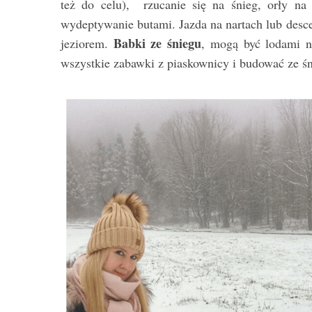
też do celu), rzucanie się na śnieg, orły na
wydeptywanie butami. Jazda na nartach lub desc
Babki ze śniegu
jeziorem.
, mogą być lodami n
wszystkie zabawki z piaskownicy i budować ze ś
S
e
a
r
c
h
f
o
r
: