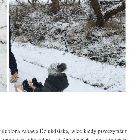
 ulubiona zabawa Dziubdziaka, więc kiedy przeczytałam
e zbudować mini igloo – ze śniegowych kulek lub nawet