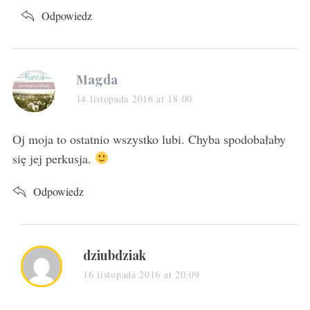
Odpowiedz
s
Magda
a
14 listopada 2016 at 18:00
y
s
Oj moja to ostatnio wszystko lubi. Chyba spodobałaby
:
się jej perkusja.
Odpowiedz
s
dziubdziak
a
16 listopada 2016 at 20:09
y