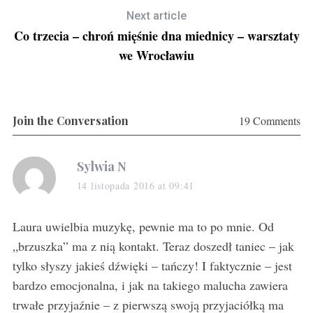
Next article
Co trzecia – chroń mięśnie dna miednicy – warsztaty
we Wrocławiu
Join the Conversation
19 Comments
s
Sylwia N
a
14 listopada 2016 at 09:41
y
s
Laura uwielbia muzykę, pewnie ma to po mnie. Od
:
„brzuszka” ma z nią kontakt. Teraz doszedł taniec – jak
tylko słyszy jakieś dźwięki – tańczy! I faktycznie – jest
bardzo emocjonalna, i jak na takiego malucha zawiera
trwałe przyjaźnie – z pierwszą swoją przyjaciółką ma