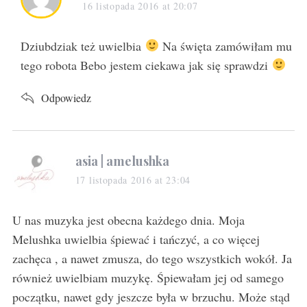
a
16 listopada 2016 at 20:07
y
s
Dziubdziak też uwielbia
Na święta zamówiłam mu
:
tego robota Bebo jestem ciekawa jak się sprawdzi
Odpowiedz
s
asia | amelushka
a
17 listopada 2016 at 23:04
y
s
U nas muzyka jest obecna każdego dnia. Moja
:
Melushka uwielbia śpiewać i tańczyć, a co więcej
zachęca , a nawet zmusza, do tego wszystkich wokół. Ja
również uwielbiam muzykę. Śpiewałam jej od samego
początku, nawet gdy jeszcze była w brzuchu. Może stąd