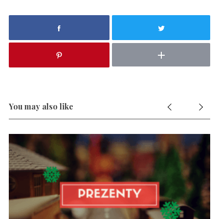
S
You may also like
e
a
r
c
h
f
o
r
: