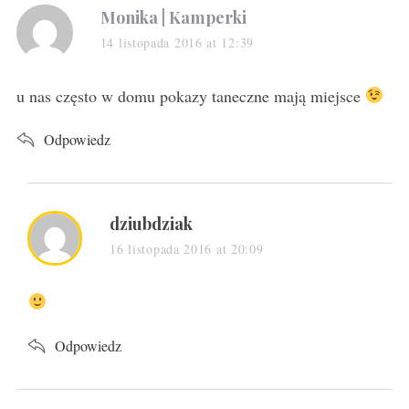
s
Monika | Kamperki
a
14 listopada 2016 at 12:39
y
s
u nas często w domu pokazy taneczne mają miejsce
:
Odpowiedz
s
dziubdziak
a
16 listopada 2016 at 20:09
y
s
:
Odpowiedz