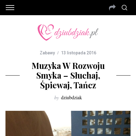
Zabawy
13 listopada 2016
Muzyka W Rozwoju
Smyka – Słuchaj,
Śpiewaj, Tańcz
by
dziubdziak