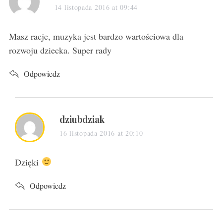
a
14 listopada 2016 at 09:44
y
s
Masz racje, muzyka jest bardzo wartościowa dla
:
rozwoju dziecka. Super rady
Odpowiedz
s
dziubdziak
a
16 listopada 2016 at 20:10
y
s
Dzięki
:
Odpowiedz