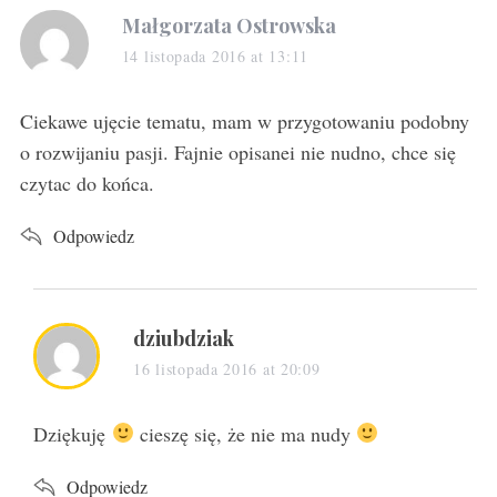
s
Małgorzata Ostrowska
a
14 listopada 2016 at 13:11
y
s
Ciekawe ujęcie tematu, mam w przygotowaniu podobny
:
o rozwijaniu pasji. Fajnie opisanei nie nudno, chce się
czytac do końca.
Odpowiedz
s
dziubdziak
a
16 listopada 2016 at 20:09
y
s
Dziękuję
cieszę się, że nie ma nudy
:
Odpowiedz