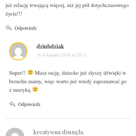
już relację trwającą więcej, niż jej pół dotychczasowego
życia!!!
Odpowiedz
s
dziubdziak
a
16 listopada 2016 at 20:11
y
s
Super!!
Masz rację, dziecko już słyszy dźwięki w
:
brzuchu mamy, więc warto już wtedy zapoznawać go
z muzyką
Odpowiedz
s
kreatywna dżungla