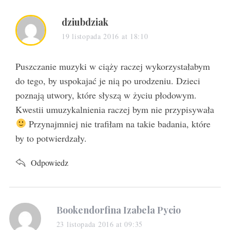
s
dziubdziak
a
19 listopada 2016 at 18:10
y
s
Puszczanie muzyki w ciąży raczej wykorzystałabym
:
do tego, by uspokajać je nią po urodzeniu. Dzieci
poznają utwory, które słyszą w życiu płodowym.
Kwestii umuzykalnienia raczej bym nie przypisywała
Przynajmniej nie trafiłam na takie badania, które
by to potwierdzały.
Odpowiedz
s
Bookendorfina Izabela Pycio
a
23 listopada 2016 at 09:35