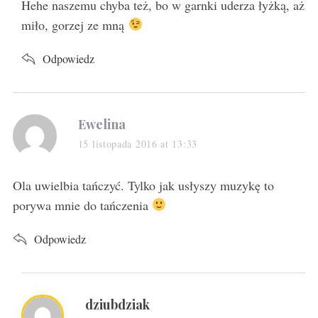
s
Hehe naszemu chyba też, bo w garnki uderza łyżką, aż
:
miło, gorzej ze mną
Odpowiedz
s
Ewelina
a
15 listopada 2016 at 13:33
y
s
Ola uwielbia tańczyć. Tylko jak usłyszy muzykę to
:
porywa mnie do tańczenia
Odpowiedz
s
dziubdziak