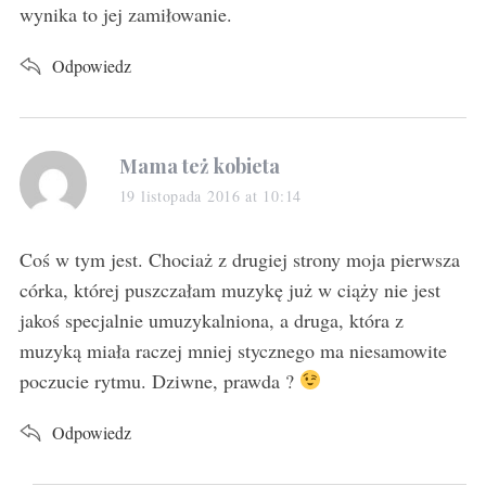
wynika to jej zamiłowanie.
Odpowiedz
s
Mama też kobieta
a
19 listopada 2016 at 10:14
y
s
Coś w tym jest. Chociaż z drugiej strony moja pierwsza
:
córka, której puszczałam muzykę już w ciąży nie jest
jakoś specjalnie umuzykalniona, a druga, która z
muzyką miała raczej mniej stycznego ma niesamowite
poczucie rytmu. Dziwne, prawda ?
Odpowiedz