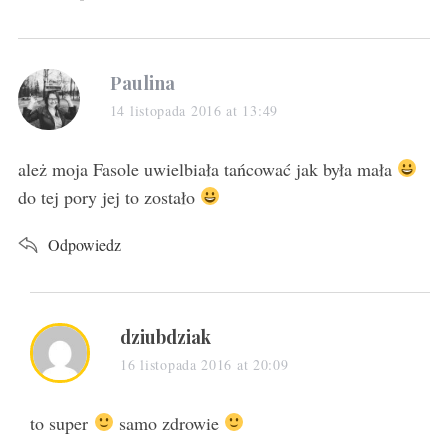
s
Paulina
a
14 listopada 2016 at 13:49
y
s
ależ moja Fasole uwielbiała tańcować jak była mała
:
do tej pory jej to zostało
Odpowiedz
s
dziubdziak
a
16 listopada 2016 at 20:09
y
s
to super
samo zdrowie
: