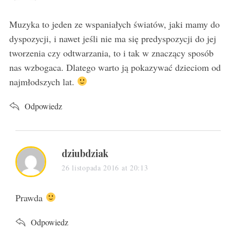
y
s
Muzyka to jeden ze wspaniałych światów, jaki mamy do
:
dyspozycji, i nawet jeśli nie ma się predyspozycji do jej
tworzenia czy odtwarzania, to i tak w znaczący sposób
nas wzbogaca. Dlatego warto ją pokazywać dzieciom od
najmłodszych lat.
Odpowiedz
s
dziubdziak
a
26 listopada 2016 at 20:13
y
s
Prawda
:
Odpowiedz