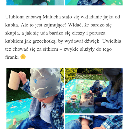
Ulubioną zabawą Malucha stało się wkładanie jajka od
kubka. Ale to jest zajmujące! Widać, że bardzo się
skupia, a jak się uda bardzo się cieszy i porusza
S
kubkiem jak grzechotką, by wydawał dźwięk. Uwielbia
e
a
też chować się za sitkiem – zwykle służyły do tego
r
firanki
c
h
f
o
r
: