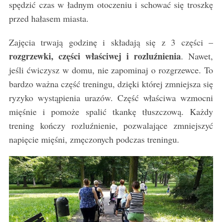
spędzić czas w ładnym otoczeniu i schować się troszkę
przed hałasem miasta.
Zajęcia trwają godzinę i składają się z 3 części –
rozgrzewki, części właściwej i rozluźnienia
. Nawet,
jeśli ćwiczysz w domu, nie zapominaj o rozgrzewce. To
bardzo ważna część treningu, dzięki której zmniejsza się
ryzyko wystąpienia urazów. Część właściwa wzmocni
mięśnie i pomoże spalić tkankę tłuszczową. Każdy
trening kończy rozluźnienie, pozwalające zmniejszyć
napięcie mięśni, zmęczonych podczas treningu.