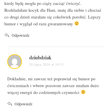
kiedy będę mogła po ciąży zacząć ćwiczyć.
Rozkładałam kocyk dla Hani, matę dla siebie i chociaż
co drugi dzień starałam się cokolwiek porobić. Lepszy
humor i wygląd od razu gwarantowany
Odpowiedz
s
dziubdziak
a
20 lipca 2016 at 19:51
y
s
Dokładnie, mi zawsze też poprawiał się humor po
:
ćwiczeniach i wbrew pozorom zawsze miałam dużo
więcej energii do codziennych czynności
Odpowiedz