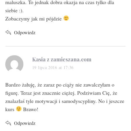
maluszka. To jednak dobra okazja na czas tylko dla
siebie :).
Zobaczymy jak mi pójdzie
Odpowiedz
s
Kasia z zamieszana.com
a
19 lipca 2016 at 17:36
y
s
Bardzo żałuję, że zaraz po ciąży nie zawalczyłam o
:
figurę. Teraz jest znacznie ciężej. Podziwiam Cię, że
znalazłaś tyle motywacji i samodyscypliny. No i jeszcze
kurs
Brawo!
Odpowiedz