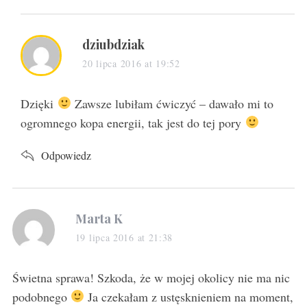
s
dziubdziak
a
20 lipca 2016 at 19:52
y
s
Dzięki
Zawsze lubiłam ćwiczyć – dawało mi to
:
ogromnego kopa energii, tak jest do tej pory
Odpowiedz
s
Marta K
a
19 lipca 2016 at 21:38
y
s
Świetna sprawa! Szkoda, że w mojej okolicy nie ma nic
:
podobnego
Ja czekałam z ustęsknieniem na moment,