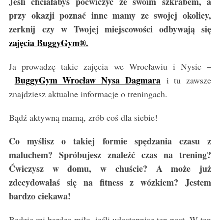
Jeśli chciałabyś poćwiczyć ze swoim szkrabem, a
przy okazji poznać inne mamy ze swojej okolicy,
zerknij czy w Twojej miejscowości odbywają się
zajęcia BuggyGym®.
Ja prowadzę takie zajęcia we Wrocławiu i Nysie –
BuggyGym Wrocław Nysa Dagmara
i tu zawsze
znajdziesz aktualne informacje o treningach.
S
e
Bądź aktywną mamą, zrób coś dla siebie!
a
r
Co myślisz o takiej formie spędzania czasu z
c
maluchem? Spróbujesz znaleźć czas na trening?
h
Ćwiczysz w domu, w chuście? A może już
f
o
zdecydowałaś się na fitness z wózkiem? Jestem
r
bardzo ciekawa!
:
Będzie mi bardzo miło, jeśli udostępnisz ten post. W ten