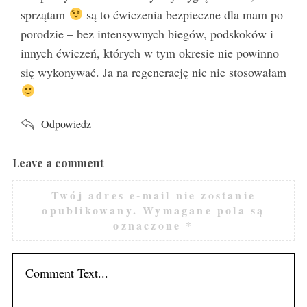
sprzątam
są to ćwiczenia bezpieczne dla mam po
porodzie – bez intensywnych biegów, podskoków i
innych ćwiczeń, których w tym okresie nie powinno
się wykonywać. Ja na regenerację nic nie stosowałam
Odpowiedz
Leave a comment
L
e
Twój adres e-mail nie zostanie
a
opublikowany.
Wymagane pola są
v
oznaczone
*
e
a
c
o