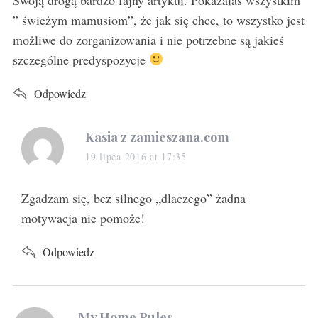
” świeżym mamusiom”, że jak się chce, to wszystko jest
możliwe do zorganizowania i nie potrzebne są jakieś
szczególne predyspozycje
Odpowiedz
s
Kasia z zamieszana.com
a
19 lipca 2016 at 17:35
y
s
Zgadzam się, bez silnego „dlaczego” żadna
:
motywacja nie pomoże!
Odpowiedz
s
My Home Rules