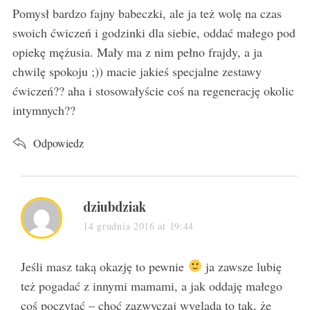
s
Pomysł bardzo fajny babeczki, ale ja też wolę na czas
:
swoich ćwiczeń i godzinki dla siebie, oddać małego pod
opiekę mężusia. Mały ma z nim pełno frajdy, a ja
chwilę spokoju ;)) macie jakieś specjalne zestawy
ćwiczeń?? aha i stosowałyście coś na regenerację okolic
intymnych??
Odpowiedz
s
dziubdziak
a
14 grudnia 2016 at 19:44
y
s
Jeśli masz taką okazję to pewnie
ja zawsze lubię
:
też pogadać z innymi mamami, a jak oddaję małego
coś poczytać – choć zazwyczaj wygląda to tak, że