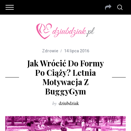
Zdrowie
14 lipca 2016
Jak Wrócić Do Formy
Po Ciąży? Letnia
Motywacja Z
BuggyGym
by
dziubdziak