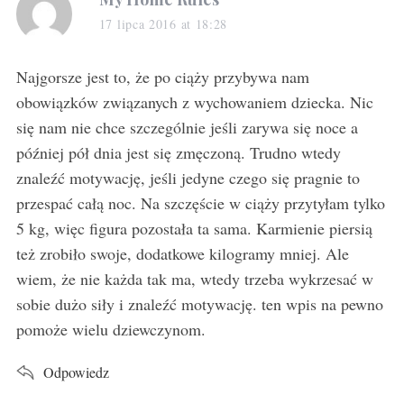
a
17 lipca 2016 at 18:28
y
s
Najgorsze jest to, że po ciąży przybywa nam
:
obowiązków związanych z wychowaniem dziecka. Nic
się nam nie chce szczególnie jeśli zarywa się noce a
później pół dnia jest się zmęczoną. Trudno wtedy
znaleźć motywację, jeśli jedyne czego się pragnie to
przespać całą noc. Na szczęście w ciąży przytyłam tylko
5 kg, więc figura pozostała ta sama. Karmienie piersią
też zrobiło swoje, dodatkowe kilogramy mniej. Ale
wiem, że nie każda tak ma, wtedy trzeba wykrzesać w
sobie dużo siły i znaleźć motywację. ten wpis na pewno
pomoże wielu dziewczynom.
Odpowiedz