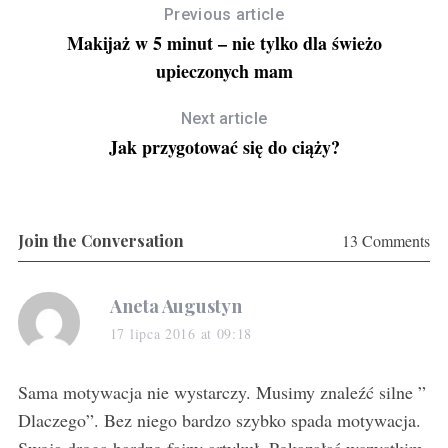
Previous article
Makijaż w 5 minut – nie tylko dla świeżo
upieczonych mam
Next article
Jak przygotować się do ciąży?
Join the Conversation
13 Comments
s
Aneta Augustyn
a
17 lipca 2016 at 09:18
y
s
Sama motywacja nie wystarczy. Musimy znaleźć silne ”
:
Dlaczego”. Bez niego bardzo szybko spada motywacja.
Swoją drogą bardzo fajny artykuł. Pokazałaś wszystkim