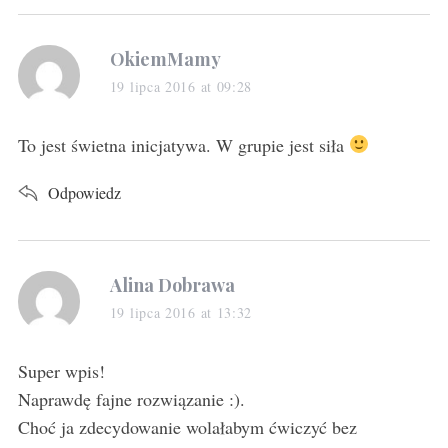
s
OkiemMamy
a
19 lipca 2016 at 09:28
y
s
To jest świetna inicjatywa. W grupie jest siła
:
Odpowiedz
s
Alina Dobrawa
a
19 lipca 2016 at 13:32
y
s
Super wpis!
:
Naprawdę fajne rozwiązanie :).
Choć ja zdecydowanie wolałabym ćwiczyć bez