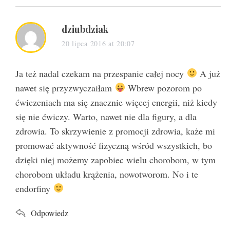
s
dziubdziak
a
20 lipca 2016 at 20:07
y
s
Ja też nadal czekam na przespanie całej nocy
A już
:
nawet się przyzwyczaiłam
Wbrew pozorom po
ćwiczeniach ma się znacznie więcej energii, niż kiedy
się nie ćwiczy. Warto, nawet nie dla figury, a dla
zdrowia. To skrzywienie z promocji zdrowia, każe mi
promować aktywność fizyczną wśród wszystkich, bo
dzięki niej możemy zapobiec wielu chorobom, w tym
chorobom układu krążenia, nowotworom. No i te
endorfiny
Odpowiedz