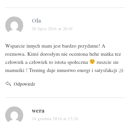
s
Ola
a
20 lipca 2016 at 20:01
y
s
Wsparcie innych mam jest bardzo przydatne! A
:
rozmowa. Kimś dorosłym nie oceniona hehe matka tez
człowiek a człowiek to istota społeczna
ruszcie sie
mamuśki ! Trening daje mnustwo energi i satysfakcji ;))
Odpowiedz
s
wera
a
14 grudnia 2016 at 13:26
y