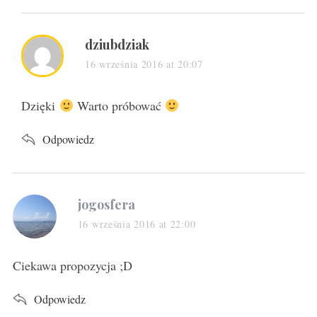
s
dziubdziak
a
16 września 2016 at 20:07
y
s
Dzięki
Warto próbować
:
Odpowiedz
s
jogosfera
a
16 września 2016 at 22:00
y
s
Ciekawa propozycja ;D
:
Odpowiedz