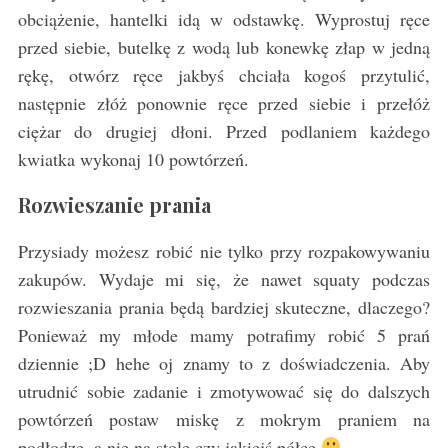
obciążenie, hantelki idą w odstawkę. Wyprostuj ręce
przed siebie, butelkę z wodą lub konewkę złap w jedną
rękę, otwórz ręce jakbyś chciała kogoś przytulić,
następnie złóż ponownie ręce przed siebie i przełóż
ciężar do drugiej dłoni. Przed podlaniem każdego
kwiatka wykonaj 10 powtórzeń.
Rozwieszanie prania
Przysiady możesz robić nie tylko przy rozpakowywaniu
zakupów. Wydaje mi się, że nawet squaty podczas
rozwieszania prania będą bardziej skuteczne, dlaczego?
Ponieważ my młode mamy potrafimy robić 5 prań
dziennie ;D hehe oj znamy to z doświadczenia. Aby
utrudnić sobie zadanie i zmotywować się do dalszych
powtórzeń postaw miskę z mokrym praniem na
podłodze, a nie na stole czy jakiejś półce