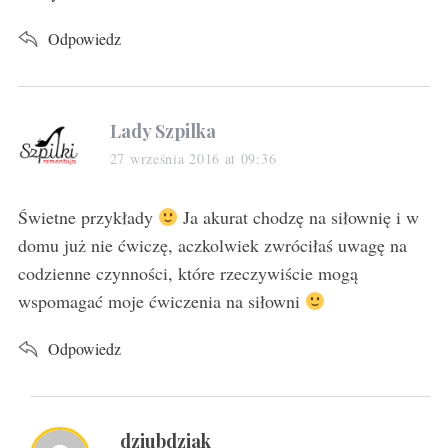
Odpowiedz
s
Lady Szpilka
a
27 września 2016 at 09:36
y
s
Świetne przykłady
Ja akurat chodzę na siłownię i w
:
domu już nie ćwiczę, aczkolwiek zwróciłaś uwagę na
codzienne czynności, które rzeczywiście mogą
wspomagać moje ćwiczenia na siłowni
Odpowiedz
s
dziubdziak