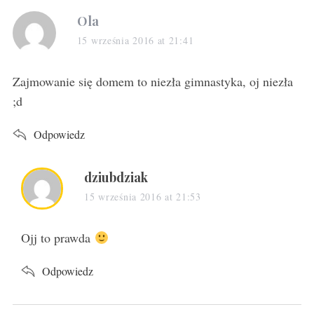
s
Ola
a
15 września 2016 at 21:41
y
s
Zajmowanie się domem to niezła gimnastyka, oj niezła
:
;d
Odpowiedz
s
dziubdziak
a
15 września 2016 at 21:53
y
s
Ojj to prawda
:
Odpowiedz