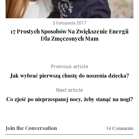
f
o
r
5 listopada 2017
:
17 Prostych Sposobów Na Zwiększenie Energii
Dla Zmęczonych Mam
Previous article
Jak wybrać pierwszą chustę do noszenia dziecka?
Next article
Co zjeść po nieprzespanej nocy, żeby stanąć na nogi?
Join the Conversation
14 Comments