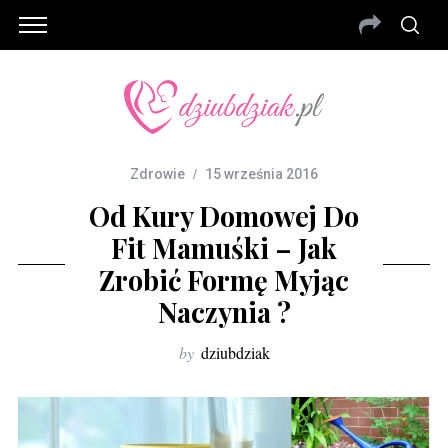
Zdrowie
15 września 2016
Od Kury Domowej Do
Fit Mamuśki – Jak
Zrobić Formę Myjąc
Naczynia ?
by
dziubdziak