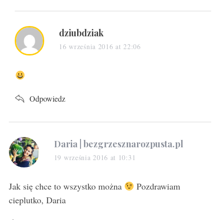
s
dziubdziak
a
16 września 2016 at 22:06
y
s
:
Odpowiedz
s
Daria | bezgrzesznarozpusta.pl
a
19 września 2016 at 10:31
y
s
Jak się chce to wszystko można
Pozdrawiam
:
cieplutko, Daria