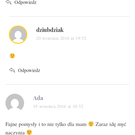
Odpowiedz
s
dziubdziak
a
20 września 2016 at 19:52
y
s
:
Odpowiedz
s
Ada
a
19 września 2016 at 10:32
y
s
Fajne pomysły i to nie tylko dla mam
Zaraz idę myć
:
naczynia