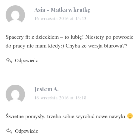
s
Asia - Matka w kratkę
a
16 września 2016 at 15:43
y
s
Spacery fit z dzieckiem – to lubię! Niestety po powrocie
:
do pracy nie mam kiedy:) Chyba że wersja biurowa??
Odpowiedz
s
Jestem A.
a
16 września 2016 at 18:18
y
s
Świetne pomysły, trzeba sobie wyrobić nowe nawyki
:
Odpowiedz