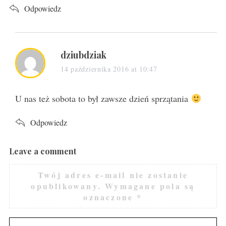
Odpowiedz
s
dziubdziak
a
14 października 2016 at 10:47
y
s
U nas też sobota to był zawsze dzień sprzątania
:
Odpowiedz
Leave a comment
L
e
Twój adres e-mail nie zostanie
a
opublikowany.
Wymagane pola są
v
oznaczone
*
e
a