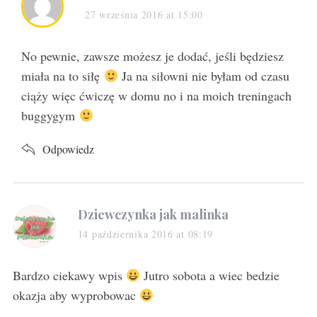
a
27 września 2016 at 15:00
y
s
No pewnie, zawsze możesz je dodać, jeśli będziesz
:
miała na to siłę
Ja na siłowni nie byłam od czasu
ciąży więc ćwiczę w domu no i na moich treningach
buggygym
Odpowiedz
s
Dziewczynka jak malinka
a
14 października 2016 at 08:19
y
s
Bardzo ciekawy wpis
Jutro sobota a wiec bedzie
:
okazja aby wyprobowac