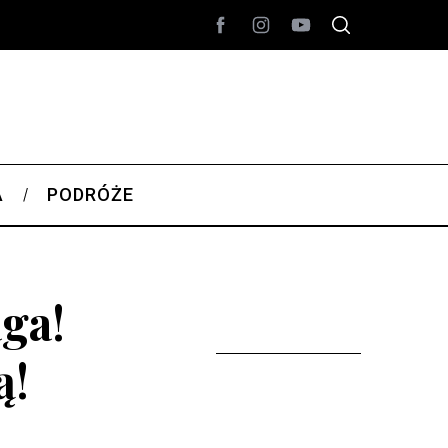
A
PODRÓŻE
ga!
ą!