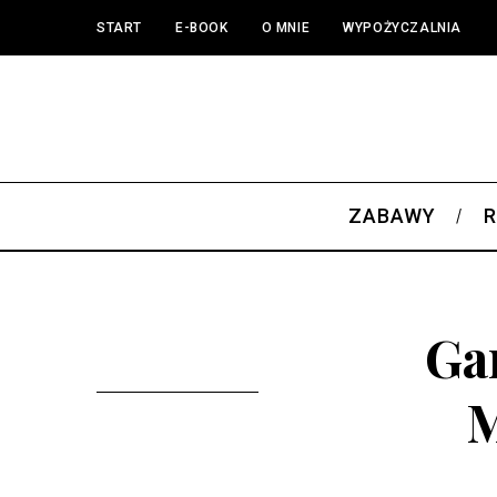
START
E-BOOK
O MNIE
WYPOŻYCZALNIA
ZABAWY
R
Ga
M