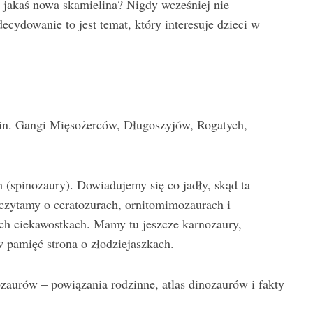
t jakaś nowa skamielina? Nigdy wcześniej nie
decydowanie to jest temat, który interesuje dzieci w
.in. Gangi Mięsożerców, Długoszyjów, Rogatych,
 (spinozaury). Dowiadujemy się co jadły, skąd ta
 czytamy o ceratozurach, ornitomimozaurach i
ych ciekawostkach. Mamy tu jeszcze karnozaury,
w pamięć strona o złodziejaszkach.
zaurów – powiązania rodzinne, atlas dinozaurów i fakty