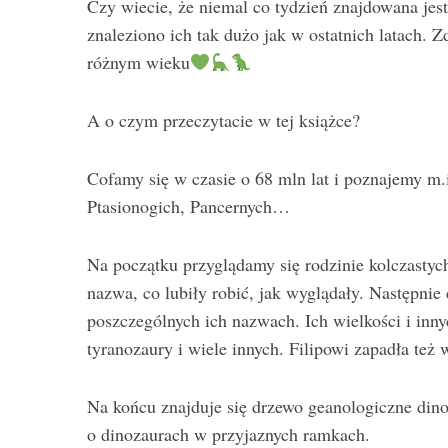
Czy wiecie, że niemal co tydzień znajdowana jes
znaleziono ich tak dużo jak w ostatnich latach. Z
różnym wieku
S
A o czym przeczytacie w tej książce?
e
a
r
Cofamy się w czasie o 68 mln lat i poznajemy m
c
Ptasionogich, Pancernych…
h
f
o
Na początku przyglądamy się rodzinie kolczastych
r
nazwa, co lubiły robić, jak wyglądały. Następnie
:
poszczególnych ich nazwach. Ich wielkości i inn
tyranozaury i wiele innych. Filipowi zapadła też 
Na końcu znajduje się drzewo geanologiczne dino
o dinozaurach w przyjaznych ramkach.