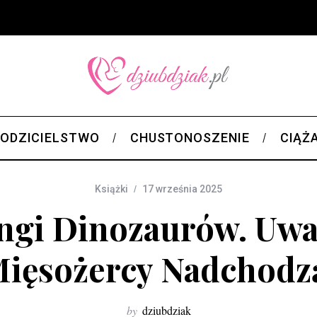
ODZICIELSTWO
CHUSTONOSZENIE
CIĄŻ
Książki
17 września 2025
ngi Dinozaurów. Uwa
ięsożercy Nadchodz
by
dziubdziak