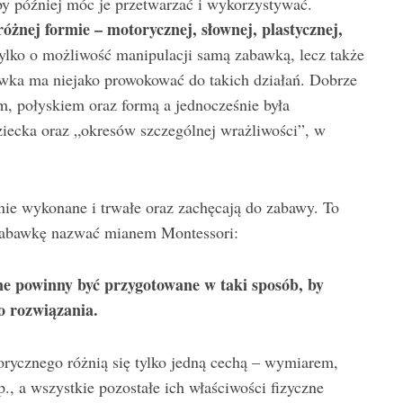
by później móc je przetwarzać i wykorzystywać.
óżnej formie – motorycznej, słownej, plastycznej,
ylko o możliwość manipulacji samą zabawką, lecz także
awka ma niejako prowokować do takich działań. Dobrze
em, połyskiem oraz formą a jednocześnie była
iecka oraz „okresów szczególnej wrażliwości”, w
nie wykonane i trwałe oraz zachęcają do zabawy. To
zabawkę nazwać mianem Montessori:
ne powinny być przygotowane w taki sposób, by
o rozwiązania.
orycznego różnią się tylko jedną cechą – wymiarem,
p., a wszystkie pozostałe ich właściwości fizyczne