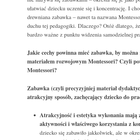
ułatwiać dziecku uczenie się i koncentrację. I c
drewniana zabawka – nawet ta nazwana Montesso
duchu tej pedagogiki. Dlaczego? Otóż dlatego, ż
S
bardzo ważne z punktu widzenia samodzielnej p
e
a
Jakie cechy powinna mieć zabawka, by można z
r
c
materiałem rozwojowym Montessori? Czyli pot
h
Montessori?
f
o
Zabawka (czyli precyzyjniej materiał dydakt
r
:
atrakcyjny sposób, zachęcający dziecko do prac
Atrakcyjność i estetyka wykonania mają z
aktywności i właściwego korzystania z ko
dziecko się zabawiło jakkolwiek, ale w okre