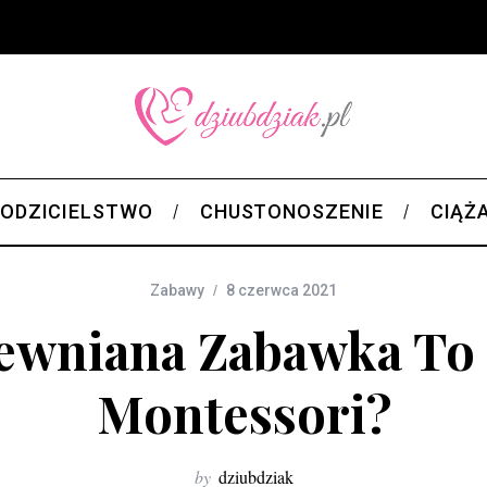
ODZICIELSTWO
CHUSTONOSZENIE
CIĄŻ
Zabawy
8 czerwca 2021
ewniana Zabawka To
Montessori?
by
dziubdziak