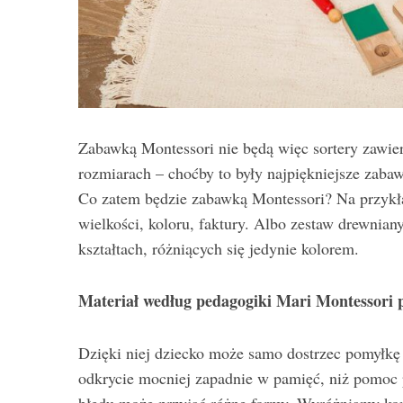
Zabawką Montessori nie będą więc sortery zawier
rozmiarach – choćby to były najpiękniejsze zabaw
Co zatem będzie zabawką Montessori? Na przykła
wielkości, koloru, faktury. Albo zestaw drewnian
kształtach, różniących się jedynie kolorem.
Materiał według pedagogiki Mari Montessori 
Dzięki niej dziecko może samo dostrzec pomyłkę 
odkrycie mocniej zapadnie w pamięć, niż pomoc p
błędu może przyjąć różne formy. Wyróżniamy kon