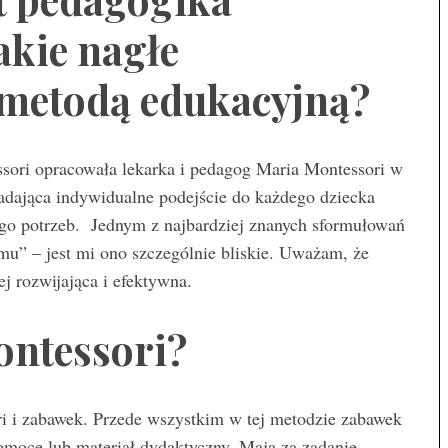
akie nagłe
 metodą edukacyjną?
sori opracowała lekarka i pedagog Maria Montessori w
adająca indywidualne podejście do każdego dziecka
ego potrzeb. Jednym z najbardziej znanych sformułowań
emu” – jest mi ono szczególnie bliskie. Uważam, że
ej rozwijająca i efektywna.
ontessori?
i i zabawek. Przede wszystkim w tej metodzie zabawek
pomoce lub materiał dydaktyczny. Mają za zadanie