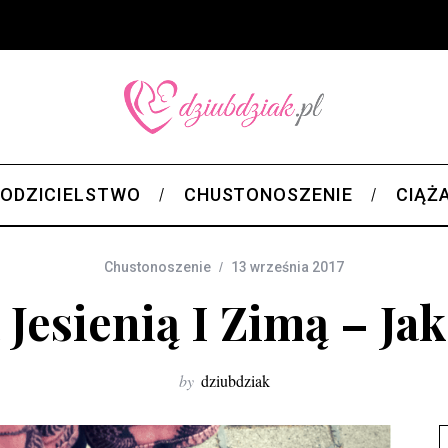
ODZICIELSTWO
CHUSTONOSZENIE
CIĄŻ
Chustonoszenie
13 września 2017
Jesienią I Zimą – Ja
by
dziubdziak