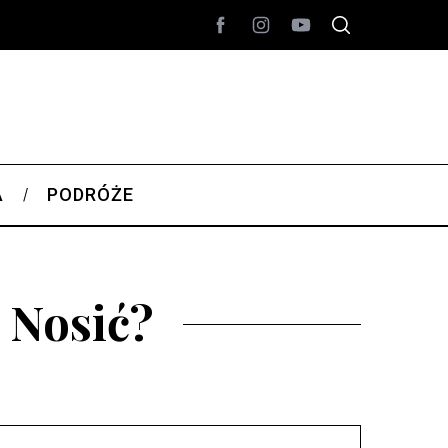
A
PODRÓŻE
k Nosić?