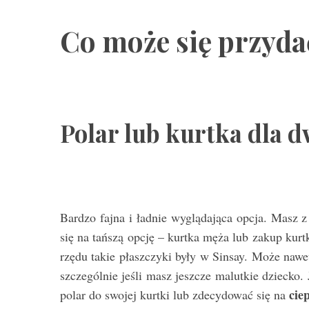
Co może się przyda
S
e
a
r
Polar lub kurtka dla 
c
h
f
o
r
:
Bardzo fajna i ładnie wyglądająca opcja. Masz 
się na tańszą opcję – kurtka męża lub zakup kur
rzędu takie płaszczyki były w Sinsay. Może nawet
szczególnie jeśli masz jeszcze malutkie dziecko
cie
polar do swojej kurtki lub zdecydować się na