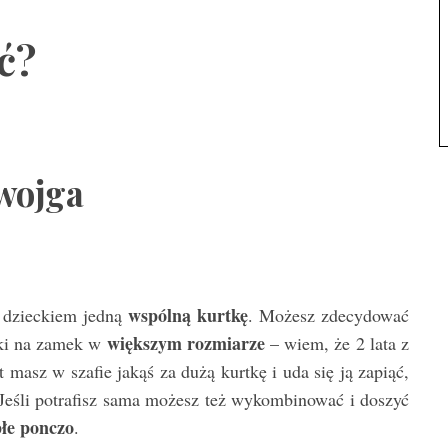
ć?
dwojga
wspólną kurtkę
z dzieckiem jedną
. Możesz zdecydować
większym rozmiarze
tki na zamek w
– wiem, że 2 lata z
 masz w szafie jakąś za dużą kurtkę i uda się ją zapiąć,
. Jeśli potrafisz sama możesz też wykombinować i doszyć
płe ponczo
.