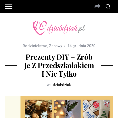
Rodzicielstwo
,
Zabawy
14 grudnia 2020
Prezenty DIY – Zrób
Je Z Przedszkolakiem
I Nie Tylko
by
dziubdziak