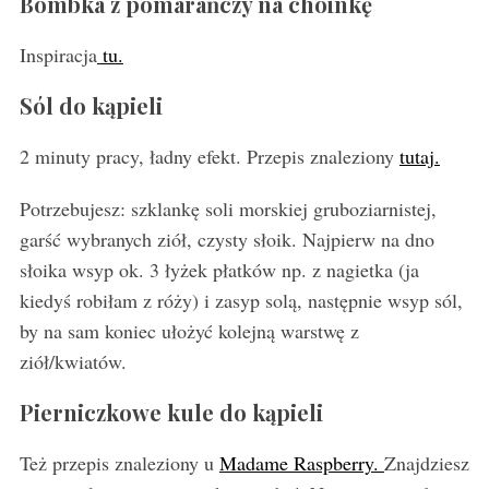
Bombka z pomarańczy na choinkę
Inspiracja
tu.
Sól do kąpieli
2 minuty pracy, ładny efekt. Przepis znaleziony
tutaj.
Potrzebujesz: szklankę soli morskiej gruboziarnistej,
garść wybranych ziół, czysty słoik. Najpierw na dno
słoika wsyp ok. 3 łyżek płatków np. z nagietka (ja
kiedyś robiłam z róży) i zasyp solą, następnie wsyp sól,
by na sam koniec ułożyć kolejną warstwę z
ziół/kwiatów.
Pierniczkowe kule do kąpieli
Też przepis znaleziony u
Madame Raspberry.
Znajdziesz