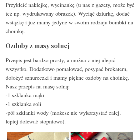
S
Przykleić naklejkę, wycinankę (u nas z gazety, może być
e
też np. wydrukowany obrazek). Wyciąć dziurkę, dodać
a
wstążkę i już mamy jedyne w swoim rodzaju bombki na
r
c
choinkę.
h
f
Ozdoby z masy solnej
o
r
Przepis jest bardzo prosty, a można z niej ulepić
:
wszystko. Dodatkowo pomalować, posypać brokatem,
dołożyć sznureczki i mamy piękne ozdoby na choinkę.
Nasz przepis na masę solną:
-1 szklanka mąki
-1 szklanka soli
-pół szklanki wody (możesz nie wykorzystać całej,
lepiej dolewać stopniowo).