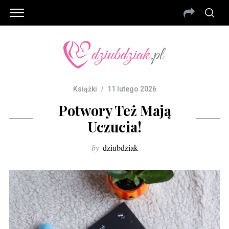
Książki
11 lutego 2026
Potwory Też Mają
Uczucia!
by
dziubdziak