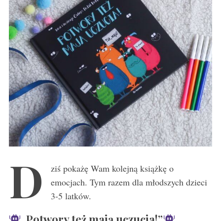
D
ziś pokażę Wam kolejną książkę o
emocjach. Tym razem dla młodszych dzieci
3-5 latków.
„Potwory też mają uczucia!”