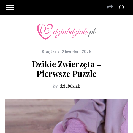
Książki
2 kwietnia 2025
Dzikie Zwierzęta –
Pierwsze Puzzle
by
dziubdziak