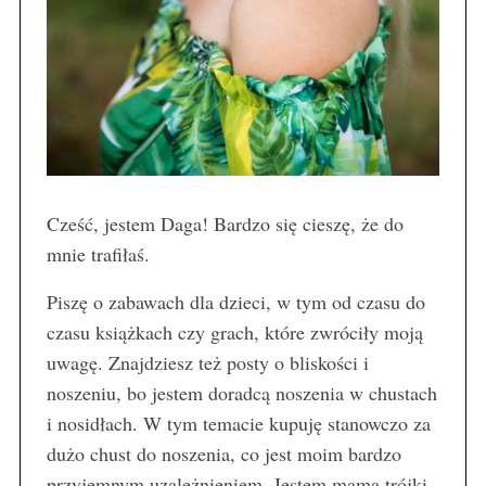
Cześć, jestem Daga! Bardzo się cieszę, że do
mnie trafiłaś.
Piszę o zabawach dla dzieci, w tym od czasu do
czasu książkach czy grach, które zwróciły moją
uwagę. Znajdziesz też posty o bliskości i
noszeniu, bo jestem doradcą noszenia w chustach
i nosidłach. W tym temacie kupuję stanowczo za
dużo chust do noszenia, co jest moim bardzo
przyjemnym uzależnieniem. Jestem mamą trójki