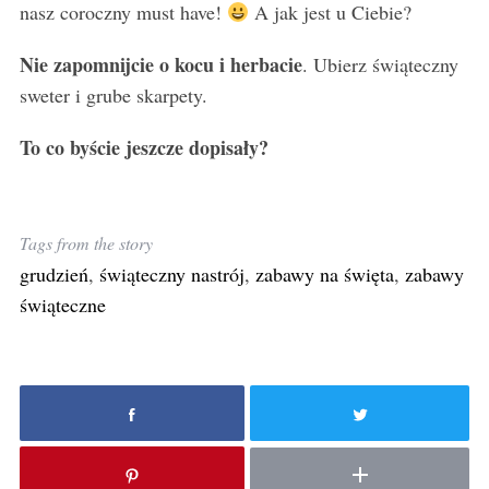
nasz coroczny must have!
A jak jest u Ciebie?
S
Nie zapomnijcie o kocu i herbacie
. Ubierz świąteczny
e
sweter i grube skarpety.
a
r
To co byście jeszcze dopisały?
c
h
f
o
Tags from the story
r
grudzień
,
świąteczny nastrój
,
zabawy na święta
,
zabawy
:
świąteczne