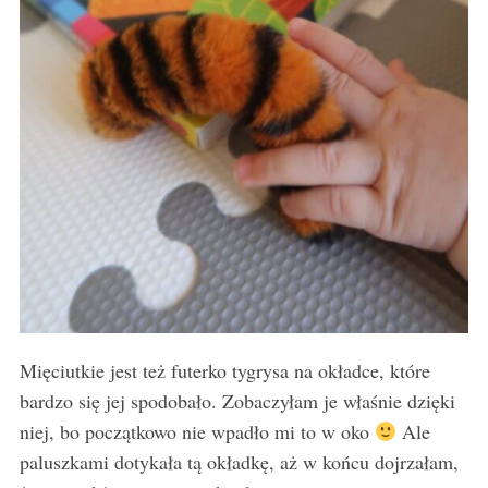
Mięciutkie jest też futerko tygrysa na okładce, które
bardzo się jej spodobało. Zobaczyłam je właśnie dzięki
niej, bo początkowo nie wpadło mi to w oko
Ale
paluszkami dotykała tą okładkę, aż w końcu dojrzałam,