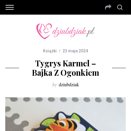
Książki
23 maja 2024
Tygrys Karmel –
Bajka Z Ogonkiem
by
dziubdziak