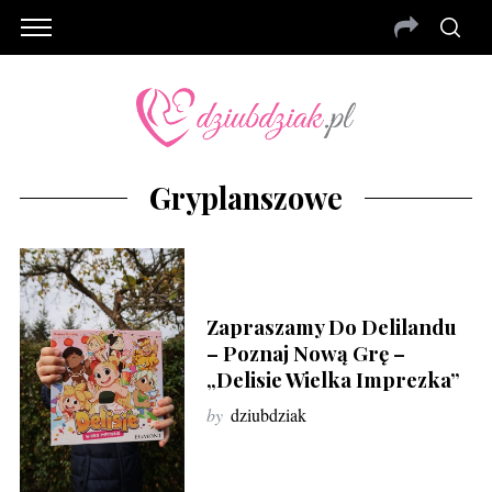
Gryplanszowe
Zapraszamy Do Delilandu
– Poznaj Nową Grę –
„Delisie Wielka Imprezka”
by
dziubdziak