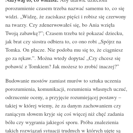
porozumienie czasem trzeba nazwać samemu to, co się
widzi. „Widzę, że zaciskasz pięści i robisz się czerwony
na twarzy. Czy zdenerwowałeś się, bo Ania wzięła
Twoją zabawkę?”; Czasem trzeba też pokazać dziecku,
jak brat czy siostra odbiera to, co ono robi „Spójrz na
Tomka. On płacze. Nie podoba mu się to, że ciągniesz
go za rękaw.”. Można wtedy dopytać „Czy chcesz się
pobawić z Tomkiem? Jak możesz to zrobić inaczej?”
Budowanie mostów zamiast murów to sztuka uczenia
porozumienia, komunikacji, rozumienia własnych uczuć,
odrzucenie oceny, a przyjęcie rozumiejącej postawy –
S
takiej w której wiemy, że za danym zachowaniem czy
e
raniącym słowem kryje się coś więcej niż chęć zadania
a
r
bólu czy wygrania jakiegoś sporu. Próba znalezienia
c
takich rozwiązań sytuacji trudnych w których ujęte są