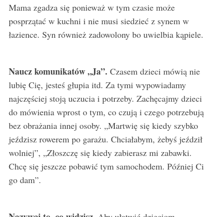
Mama zgadza się ponieważ w tym czasie może
posprzątać w kuchni i nie musi siedzieć z synem w
łazience. Syn również zadowolony bo uwielbia kąpiele.
Naucz komunikatów „Ja”.
Czasem dzieci mówią nie
lubię Cię, jesteś głupia itd. Za tymi wypowiadamy
najczęściej stoją uczucia i potrzeby. Zachęcajmy dzieci
do mówienia wprost o tym, co czują i czego potrzebują
bez obrażania innej osoby. „Martwię się kiedy szybko
jeździsz rowerem po garażu. Chciałabym, żebyś jeździł
wolniej”, „Złoszczę się kiedy zabierasz mi zabawki.
Chcę się jeszcze pobawić tym samochodem. Później Ci
go dam”.
Nazywaj to, co widzisz.
Aby ułatwić dzieciom