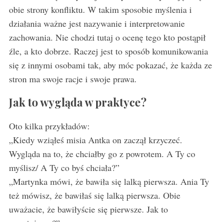
h
obie strony konfliktu. W takim sposobie myślenia i
f
działania ważne jest nazywanie i interpretowanie
o
r
zachowania. Nie chodzi tutaj o ocenę tego kto postąpił
:
źle, a kto dobrze. Raczej jest to sposób komunikowania
się z innymi osobami tak, aby móc pokazać, że każda ze
stron ma swoje racje i swoje prawa.
Jak to wygląda w praktyce?
Oto kilka przykładów:
„Kiedy wziąłeś misia Antka on zaczął krzyczeć.
Wygląda na to, że chciałby go z powrotem. A Ty co
myślisz/ A Ty co byś chciała?”
„Martynka mówi, że bawiła się lalką pierwsza. Ania Ty
też mówisz, że bawiłaś się lalką pierwsza. Obie
uważacie, że bawiłyście się pierwsze. Jak to