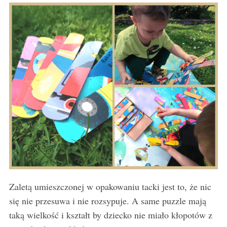
S
e
a
r
c
h
f
o
r
:
Zaletą umieszczonej w opakowaniu tacki jest to, że nic
się nie przesuwa i nie rozsypuje. A same puzzle mają
taką wielkość i kształt by dziecko nie miało kłopotów z