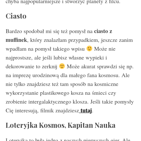
chyba najpopularniejsze i stworzyć planety z filcu.
Ciasto
ciasto z
Bardzo spodobał mi się też pomysł na
muffinek
, który znalazłam przypadkiem, jeszcze zanim
wpadłam na pomysł takiego wpisu
Może nie
S
e
najprostsze, ale jeśli lubisz własne wypieki i
a
dekorowanie to zerknij
Może akurat sprawdzi się np.
r
na imprezę urodzinową dla małego fana kosmosu. Ale
c
nie tylko znajdziesz też tam sposób na kosmiczne
h
f
wykorzystanie plastikowego kosza na śmieci czy
o
zrobienie intergalaktycznego klosza. Jeśli takie pomysły
r
tutaj
Cię interesują, filmik znajdziesz
.
:
Loteryjka Kosmos, Kapitan Nauka
Loteryjka to była jedna z naszych pierwszych gier. Ale