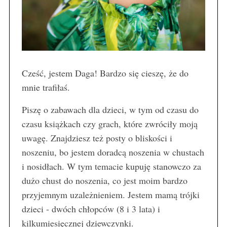
Cześć, jestem Daga! Bardzo się cieszę, że do
mnie trafiłaś.
Piszę o zabawach dla dzieci, w tym od czasu do
czasu książkach czy grach, które zwróciły moją
uwagę. Znajdziesz też posty o bliskości i
noszeniu, bo jestem doradcą noszenia w chustach
i nosidłach. W tym temacie kupuję stanowczo za
dużo chust do noszenia, co jest moim bardzo
przyjemnym uzależnieniem. Jestem mamą trójki
dzieci - dwóch chłopców (8 i 3 lata) i
kilkumiesięcznej dziewczynki.