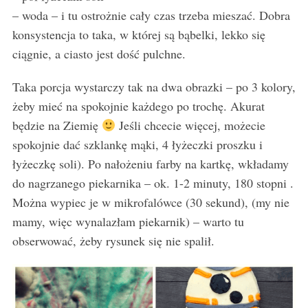
– woda – i tu ostrożnie cały czas trzeba mieszać. Dobra
konsystencja to taka, w której są bąbelki, lekko się
ciągnie, a ciasto jest dość pulchne.
Taka porcja wystarczy tak na dwa obrazki – po 3 kolory,
żeby mieć na spokojnie każdego po trochę. Akurat
będzie na Ziemię
Jeśli chcecie więcej, możecie
spokojnie dać szklankę mąki, 4 łyżeczki proszku i
łyżeczkę soli). Po nałożeniu farby na kartkę, wkładamy
do nagrzanego piekarnika – ok. 1-2 minuty, 180 stopni .
Można wypiec je w mikrofalówce (30 sekund), (my nie
mamy, więc wynalazłam piekarnik) – warto tu
obserwować, żeby rysunek się nie spalił.