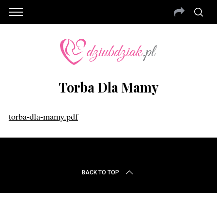
Torba Dla Mamy
torba-dla-mamy.pdf
BACK TO TOP
S
e
a