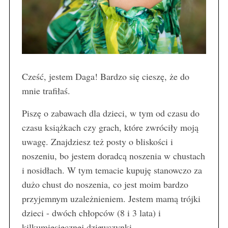
Cześć, jestem Daga! Bardzo się cieszę, że do
mnie trafiłaś.
Piszę o zabawach dla dzieci, w tym od czasu do
czasu książkach czy grach, które zwróciły moją
uwagę. Znajdziesz też posty o bliskości i
noszeniu, bo jestem doradcą noszenia w chustach
i nosidłach. W tym temacie kupuję stanowczo za
dużo chust do noszenia, co jest moim bardzo
przyjemnym uzależnieniem. Jestem mamą trójki
dzieci - dwóch chłopców (8 i 3 lata) i
kilkumiesięcznej dziewczynki.