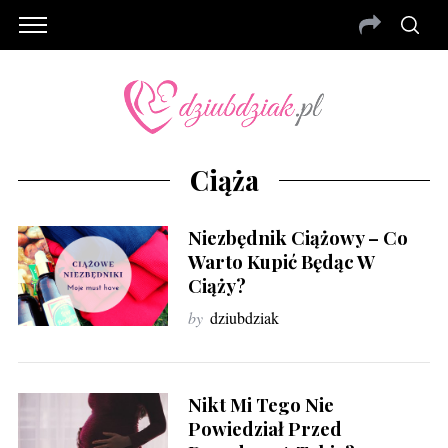
Ciąża
Niezbędnik Ciążowy – Co
Warto Kupić Będąc W
Ciąży?
by
dziubdziak
Nikt Mi Tego Nie
Powiedział Przed