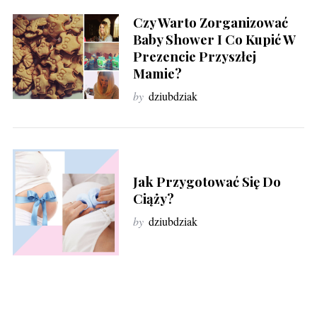
Czy Warto Zorganizować
Baby Shower I Co Kupić W
Prezencie Przyszłej
Mamie?
by
dziubdziak
Jak Przygotować Się Do
Ciąży?
by
dziubdziak
S