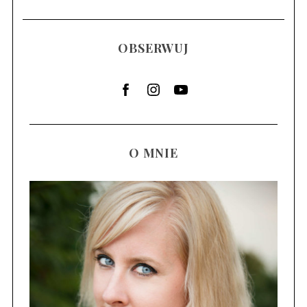
c
h
OBSERWUJ
O MNIE