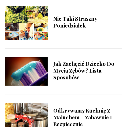
Nie Taki Straszny
Poniedziałek
Jak Zachęcić Dziecko Do
Mycia Zębów? Lista
Sposobów
S
e
a
r
Odkrywamy Kuchnię Z
c
Maluchem – Zabawnie I
h
f
Bezpiecznie