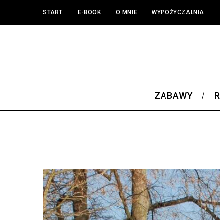
START
E-BOOK
O MNIE
WYPOŻYCZALNIA
ZABAWY
R