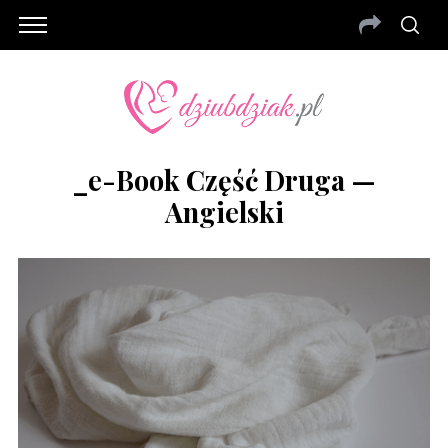
_e-Book Część Druga —
Angielski