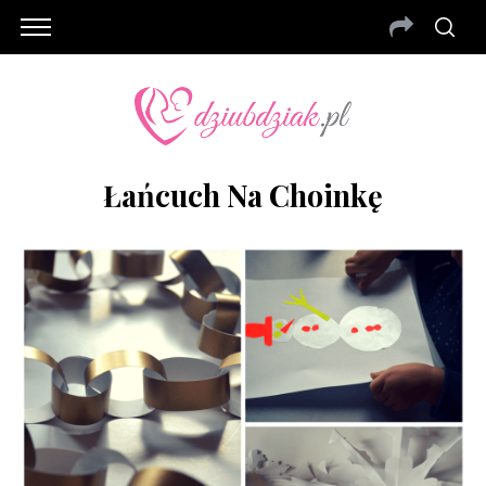
Łańcuch Na Choinkę
S
e
a