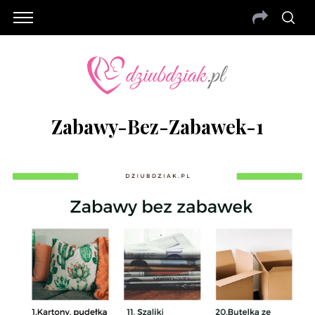
Zabawy-Bez-Zabawek-1
S
e