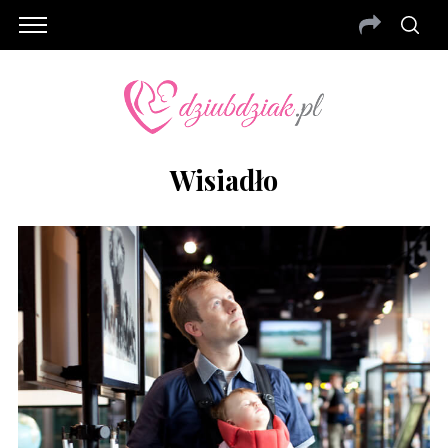
Wisiadło
S