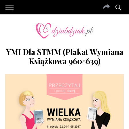
YMI Dla STMM (plakat Wymiana
Książkowa 960×639)
S
e
a