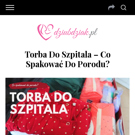
Torba Do Szpitala – Co
Spakować Do Porodu?
S
e
a