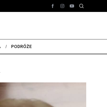
A
PODRÓŻE
a