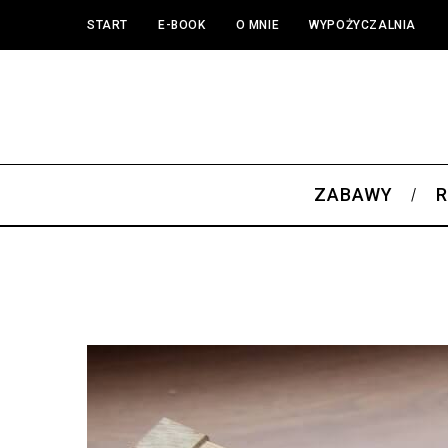
START
E-BOOK
O MNIE
WYPOŻYCZALNIA
ZABAWY
R