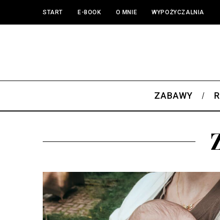
START
E-BOOK
O MNIE
WYPOŻYCZALNIA
ZABAWY
R