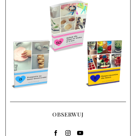
OBSERWUJ
S