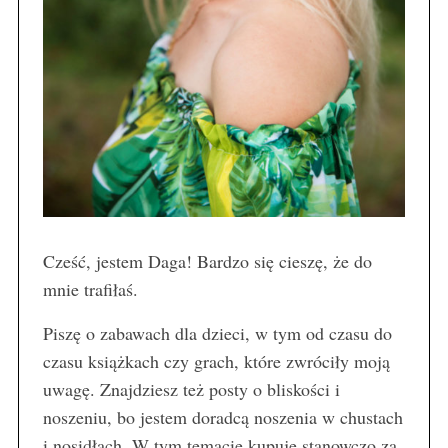
Cześć, jestem Daga! Bardzo się cieszę, że do
mnie trafiłaś.
Piszę o zabawach dla dzieci, w tym od czasu do
czasu książkach czy grach, które zwróciły moją
uwagę. Znajdziesz też posty o bliskości i
noszeniu, bo jestem doradcą noszenia w chustach
i nosidłach. W tym temacie kupuję stanowczo za