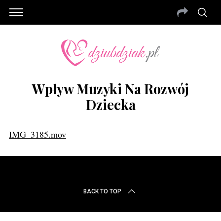
Wpływ Muzyki Na Rozwój
Dziecka
IMG_3185.mov
S
BACK TO TOP
e
a