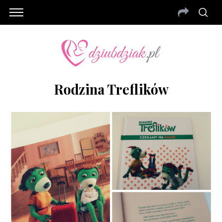
Rodzina Treflików
S
e
a