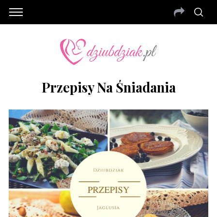
Przepisy Na Śniadania
S
e
a