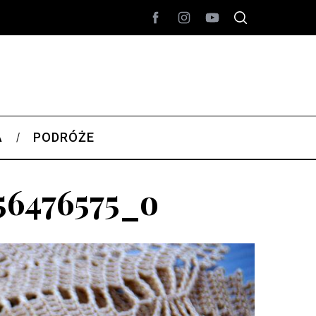
A
PODRÓŻE
56476575_o