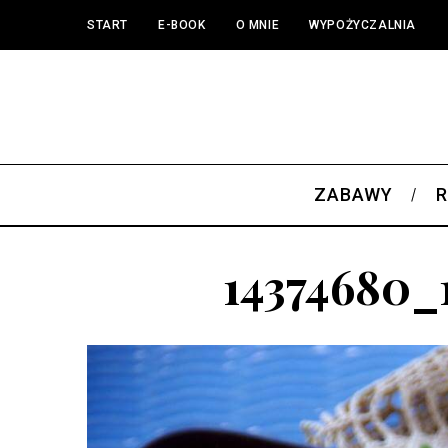
START
E-BOOK
O MNIE
WYPOŻYCZALNIA
ZABAWY
R
14374680_