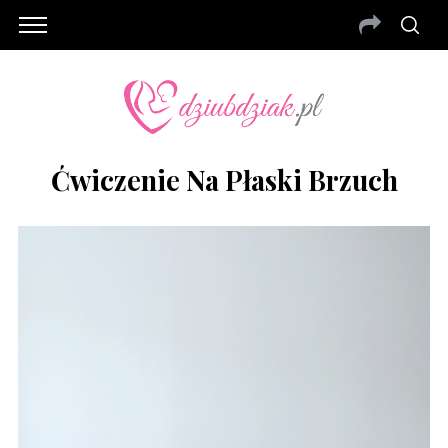
Ćwiczenie Na Płaski Brzuch
S
e
a