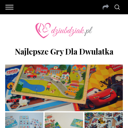
Najlepsze Gry Dla Dwulatka
S
e
a