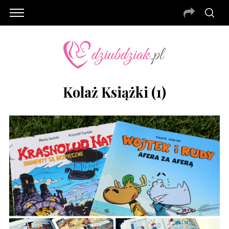
Kolaż Książki (1)
S
e
a