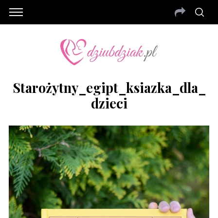
Starożytny_egipt_ksiazka_dla_
Dzieci
S