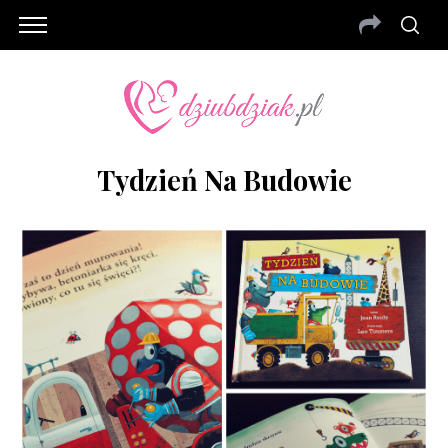
Tydzień Na Budowie
S
e
a