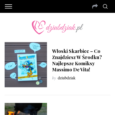
Włoski Skarbiec – Co
Znajdziesz W Środku?
Najlepsze Komiksy
Massimo De Vita!
by
dziubdziak