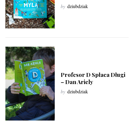
by
dziubdziak
S
e
a
Profesor D Spłaca Długi
r
– Dan Ariely
c
h
by
dziubdziak
f
o
r
: