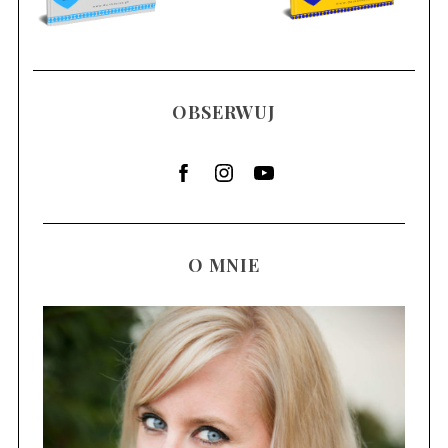
s
a
c
h
OBSERWUJ
O MNIE