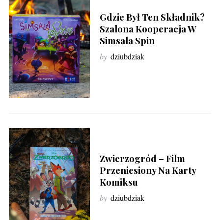
Gdzie Był Ten Składnik?
Szalona Kooperacja W
Simsala Spin
by
dziubdziak
Zwierzogród – Film
Przeniesiony Na Karty
Komiksu
by
dziubdziak