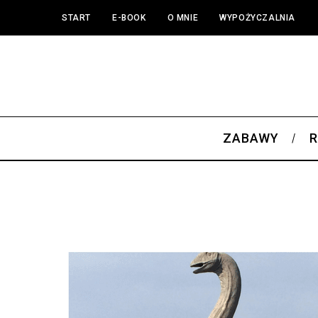
START
E-BOOK
O MNIE
WYPOŻYCZALNIA
ZABAWY
R