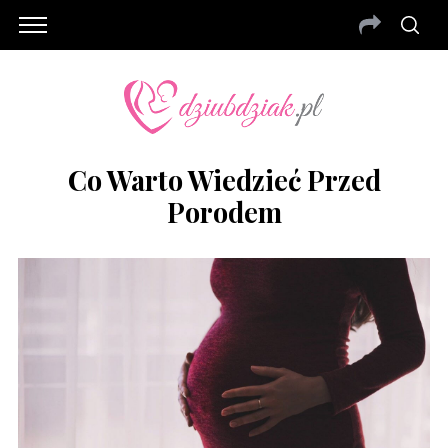
Co Warto Wiedzieć Przed
Porodem
S
e
a